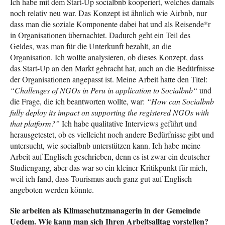
Ich habe mit dem Start-Up socialbnb kooperiert, welches damals
noch relativ neu war. Das Konzept ist ähnlich wie Airbnb, nur
dass man die soziale Komponente dabei hat und als Reisende*r
in Organisationen übernachtet. Dadurch geht ein Teil des
Geldes, was man für die Unterkunft bezahlt, an die
Organisation. Ich wollte analysieren, ob dieses Konzept, dass
das Start-Up an den Markt gebracht hat, auch an die Bedürfnisse
der Organisationen angepasst ist. Meine Arbeit hatte den Titel:
“Challenges of NGOs in Peru in application to Socialbnb“
und
die Frage, die ich beantworten wollte, war:
“How can Socialbnb
fully deploy its impact on supporting the registered NGOs with
that platform?”
Ich habe qualitative Interviews geführt und
herausgetestet, ob es vielleicht noch andere Bedürfnisse gibt und
untersucht, wie socialbnb unterstützen kann. Ich habe meine
Arbeit auf Englisch geschrieben, denn es ist zwar ein deutscher
Studiengang, aber das war so ein kleiner Kritikpunkt für mich,
weil ich fand, dass Tourismus auch ganz gut auf Englisch
angeboten werden könnte.
Sie arbeiten als Klimaschutzmanagerin in der Gemeinde
Uedem. Wie kann man sich Ihren Arbeitsalltag vorstellen?