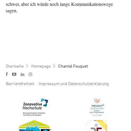
schwer, aber ich würde noch lange Kommunikationswege
sagen.
Pfadnavigation
Startseite
Homepage
Chantal Fouquet
Social media menu
y
f
l
i
Footer menu
Barrierefreiheit
Impressum und Datenschutzerklärung
Bild
Bild
Bild
Bild