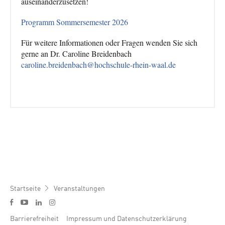
auseinanderzusetzen!
Programm Sommersemester 2026
Für weitere Informationen oder Fragen wenden Sie sich
gerne an Dr. Caroline Breidenbach
caroline.breidenbach@hochschule-rhein-waal.de
Pfadnavigation
Startseite
Veranstaltungen
Social media menu
y
f
l
i
Footer menu
Barrierefreiheit
Impressum und Datenschutzerklärung