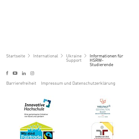
Pfadnavigation
Startseite
International
Ukraine
Informationen für
Support
HSRW-
Studierende
Social media menu
y
f
l
i
Footer menu
Barrierefreiheit
Impressum und Datenschutzerklärung
Bild
Bild
Bild
Bild