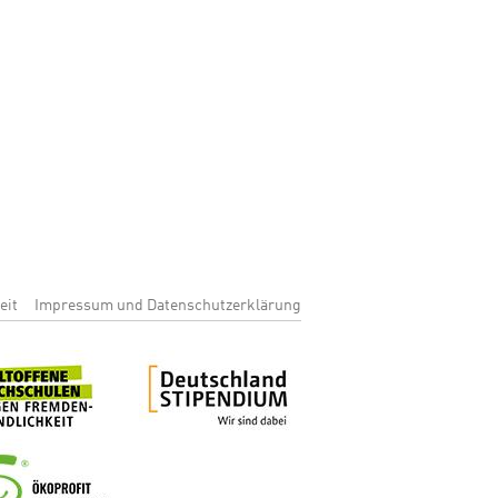
enu
eit
Impressum und Datenschutzerklärung
Bild