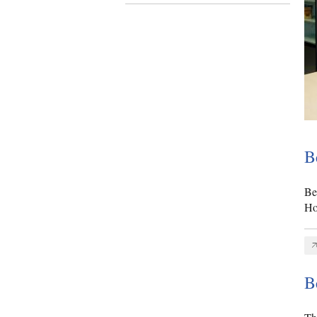
B
Be
Ho
B