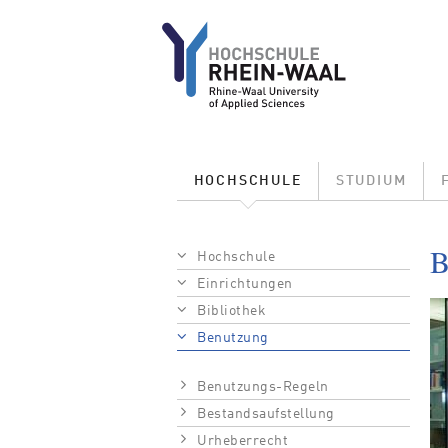
Direkt zum Inhalt
Main menu
HOCHSCHULE
STUDIUM
Pfadnavigation
B
Hochschule
Einrichtungen
Bibliothek
Benutzung
Benutzungs-Regeln
Bestandsaufstellung
Urheberrecht