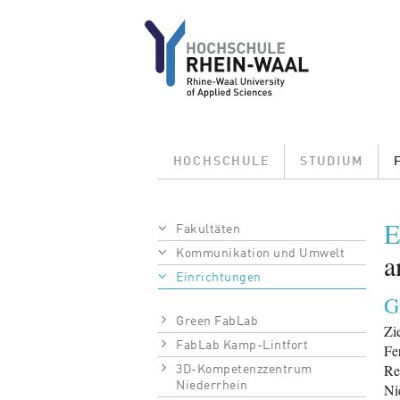
Direkt zum Inhalt
Main menu
HOCHSCHULE
STUDIUM
Pfadnavigation
E
Fakultäten
Kommunikation und Umwelt
a
Einrichtungen
G
Green FabLab
Zi
FabLab Kamp-Lintfort
Fe
Re
3D-Kompetenzzentrum
Niederrhein
Ni