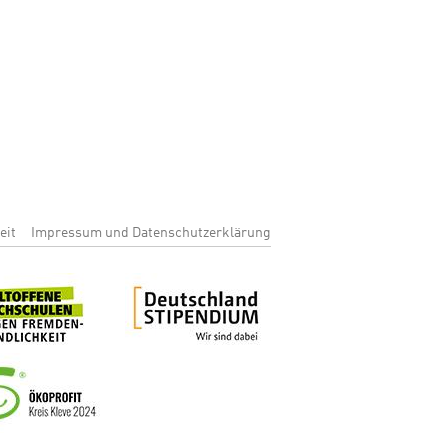
enu
eit
Impressum und Datenschutzerklärung
Bild