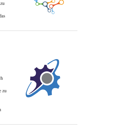
 zu
das
ch
e zu
n