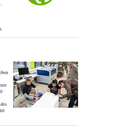
.
n.
leben
erer
 @
 des
tzt