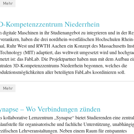
Mehr
D-Kompetenzzentrum Niederrhein
 digitale Maschinen in ihr Studienangebot zu integrieren und in der R
 verankern, haben die drei nordrhein-westfälischen Hochschulen Rhein
al, Ruhr West und RWTH Aachen ein Konzept des Massachusetts Insti
 Technology (MIT) adaptiert, das weltweit umgesetzt wird und hochgra
rnetzt ist: das FabLab. Die Projektpartner haben nun mit dem Aufbau ei
ntralen 3D-Kompetenzzentrums Niederrhein begonnen, welches die
oduktionsmöglichkeiten aller beteiligten FabLabs koordinieren soll.
Mehr
ynapse – Wo Verbindungen zünden
s kollaborative Lernzentrum „Synapse“ bietet Studierenden eine zentra
laufstelle für organisatorische und fachliche Unterstützung, unabhängi
ezifischen Lehrveranstaltungen. Neben einem Raum für entspanntes