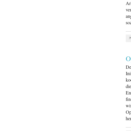
Ar
ve
an
so
O
De
In
ko
di
En
fi
wi
Op
he