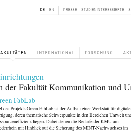
Secondary menu
DE
EN
PRESSE
STUDIENINTERESSIERTE
S
FAKULTÄTEN
INTERNATIONAL
FORSCHUNG
AK
inrichtungen
n der Fakultät Kommunikation und 
reen FabLab
el des Projekts Green FabLab ist der Aufbau einer Werkstatt für digitale
rtigung, deren thematische Schwerpunkte in den Bereichen Umwelt un
ssourceneffizienz liegen. Dabei stehen die Bedarfe der KMU am
ederrhein mit Hinblick auf die Sicherung des MINT-Nachwuchses im