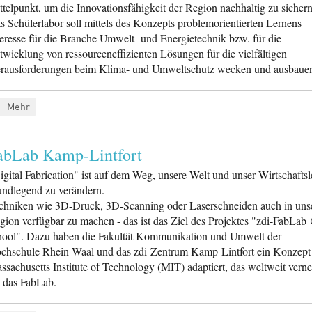
ttelpunkt, um die Innovationsfähigkeit der Region nachhaltig zu sichern
s Schülerlabor soll mittels des Konzepts problemorientierten Lernens
teresse für die Branche Umwelt- und Energietechnik bzw. für die
twicklung von ressourceneffizienten Lösungen für die vielfältigen
rausforderungen beim Klima- und Umweltschutz wecken und ausbaue
Mehr
abLab Kamp-Lintfort
igital Fabrication" ist auf dem Weg, unsere Welt und unser Wirtschafts
undlegend zu verändern.
chniken wie 3D-Druck, 3D-Scanning oder Laserschneiden auch in uns
gion verfügbar zu machen - das ist das Ziel des Projektes "zdi-FabLab
hool". Dazu haben die Fakultät Kommunikation und Umwelt der
chschule Rhein-Waal und das zdi-Zentrum Kamp-Lintfort ein Konzept
ssachusetts Institute of Technology (MIT) adaptiert, das weltweit verne
t: das FabLab.