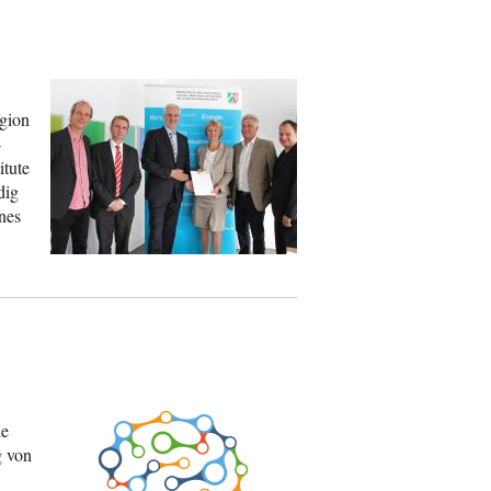
egion
-
tute
dig
nes
le
g von