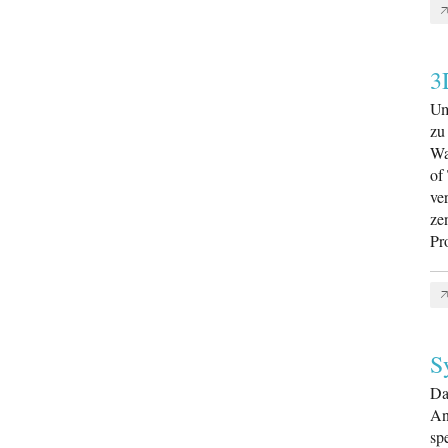
3
Um
zu
Wa
of
ve
ze
Pr
S
Da
An
sp