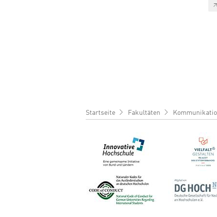
Pfadnavigation
Startseite
Fakultäten
Kommunikatio
Bild
Bild
Bild
Bild