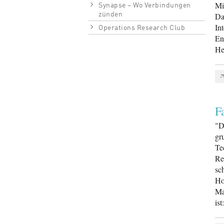
Mi
Synapse – Wo Verbindungen
zünden
Da
In
Operations Research Club
En
He
F
"D
gr
Te
Re
sc
Ho
Ma
is