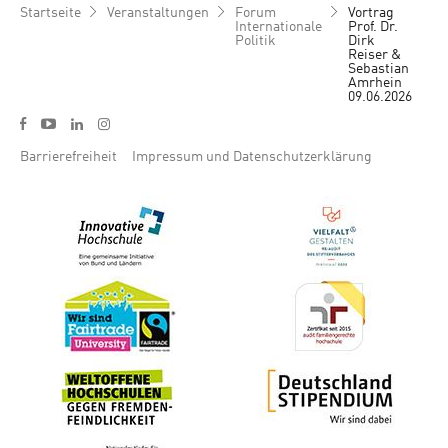
Pfadnavigation
Startseite
Veranstaltungen
Forum
Vortrag
Internationale
Prof. Dr.
Politik
Dirk
Reiser &
Sebastian
Amrhein
09.06.2026
Social media menu
y
f
l
i
Footer menu
Barrierefreiheit
Impressum und Datenschutzerklärung
Bild
Bild
Bild
Bild
Bild
Bild
Bild
Bild