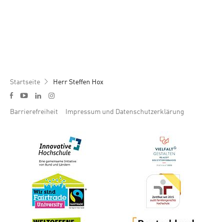
Pfadnavigation
Startseite
Herr Steffen Hox
Social media menu
y
f
l
i
Footer menu
Barrierefreiheit
Impressum und Datenschutzerklärung
Bild
Bild
Bild
Bild
Bild
Bild