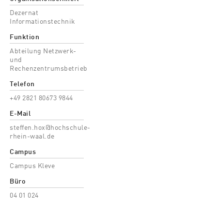
Dezernat
Informationstechnik
Funktion
Abteilung Netzwerk-
und
Rechenzentrumsbetrieb
Telefon
+49 2821 80673 9844
E-Mail
steffen.hox@hochschule-
rhein-waal.de
Campus
Campus Kleve
Büro
04 01 024