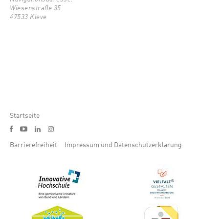
Wiesenstraße 35
47533 Kleve
Pfadnavigation
Startseite
Social media menu
y
f
l
i
Footer menu
Barrierefreiheit
Impressum und Datenschutzerklärung
Bild
Bild
Bild
Bild