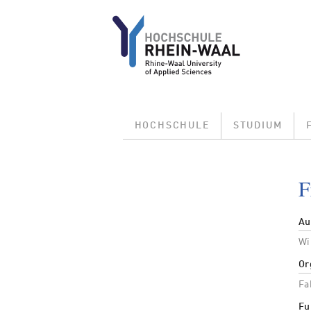
Direkt zum Inhalt
Main menu
HOCHSCHULE
STUDIUM
F
Au
Wi
Or
Fa
Fu