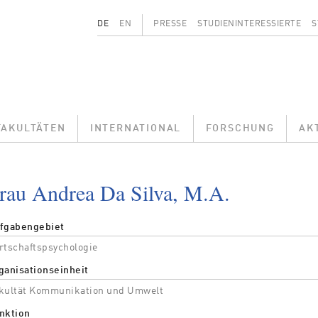
Secondary menu
DE
EN
PRESSE
STUDIENINTERESSIERTE
S
FAKULTÄTEN
INTERNATIONAL
FORSCHUNG
AK
rau Andrea Da Silva, M.A.
fgabengebiet
rtschaftspsychologie
ganisationseinheit
kultät Kommunikation und Umwelt
nktion