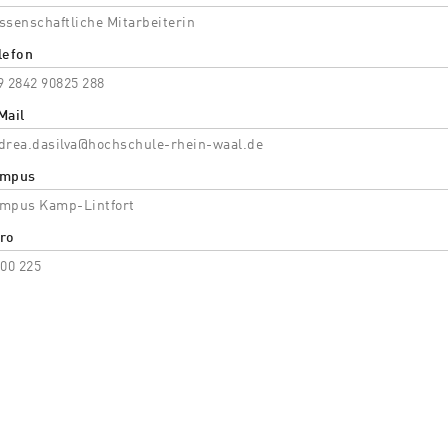
ssenschaftliche Mitarbeiterin
lefon
9 2842 90825 288
Mail
drea.dasilva@hochschule-rhein-waal.de
mpus
mpus Kamp-Lintfort
ro
 00 225