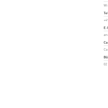
Wi
Te
+4
E-
an
Ca
Ca
Bü
02