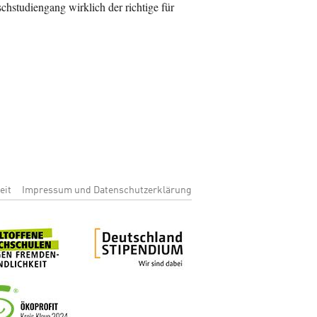
chstudiengang wirklich der richtige für
enu
eit
Impressum und Datenschutzerklärung
Bild