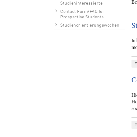
Be
Studieninteressierte
Contact Form/FAQ for
Prospective Students
S
Studienorientierungswochen
In
mo
C
Hi
Ho
so