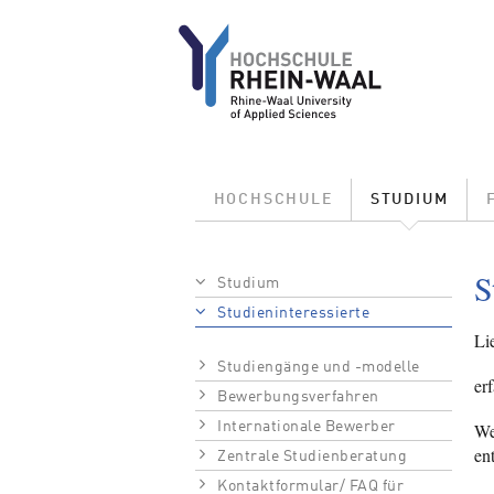
Direkt zum Inhalt
Main menu
HOCHSCHULE
STUDIUM
Pfadnavigation
S
Studium
Studieninteressierte
Lie
Studiengänge und -modelle
er
Bewerbungsverfahren
Internationale Bewerber
We
en
Zentrale Studienberatung
Kontaktformular/ FAQ für