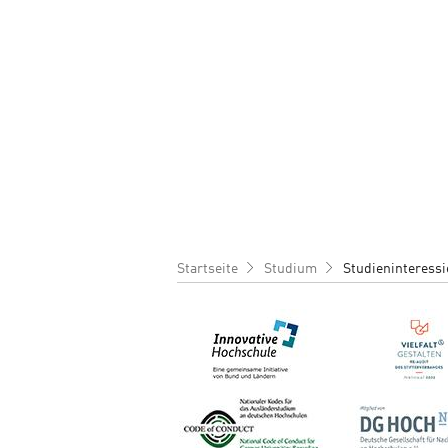
Pfadnavigation
Startseite
Studium
Studieninteressi
Bild
Bild
Bild
Bild