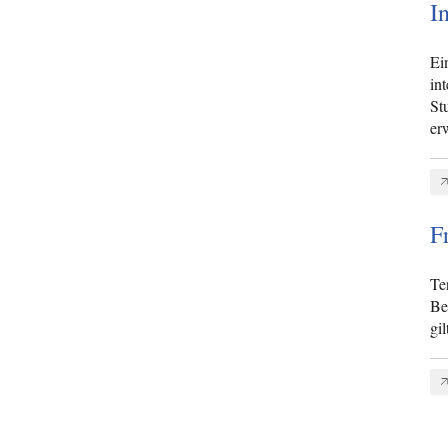
I
Ei
in
St
er
F
Te
Be
gil